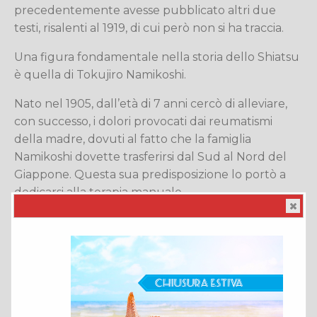
precedentemente avesse pubblicato altri due
testi, risalenti al 1919, di cui però non si ha traccia.
Una figura fondamentale nella storia dello Shiatsu
è quella di Tokujiro Namikoshi.
Nato nel 1905, dall’età di 7 anni cercò di alleviare,
con successo, i dolori provocati dai reumatismi
della madre, dovuti al fatto che la famiglia
Namikoshi dovette trasferirsi dal Sud al Nord del
Giappone. Questa sua predisposizione lo portò a
dedicarsi alla terapia manuale.
Nel 1921 si trasferisce a Tokyo dove diventa allievo
del famoso massaggiatore Odagawa e nel 1926
fonda a Sapporo, nel nord del Giappone, il Centro
di Terapia Shiatsu-metodo Namikoshi. Nel 1940
fonda a Tokyo l’Istituto Giapponese di Shiatsu, oggi
Japan Shiatsu College, e diviene in seguito molto