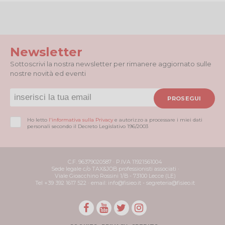
Newsletter
Sottoscrivi la nostra newsletter per rimanere aggiornato sulle
nostre novità ed eventi
PROSEGUI
Ho letto
l'informativa sulla Privacy
e autorizzo a processare i miei dati
personali secondo il Decreto Legislativo 196/2003
C.F. 96379020587 · P.IVA 11921561004
Sede legale c/o TAX&JOB professionisti associati ·
Viale Gioacchino Rossini 1/B - 73100 Lecce (LE)
Tel +39 392 1617 522 · email: info@fisieo.it - segreteria@fisieo.it