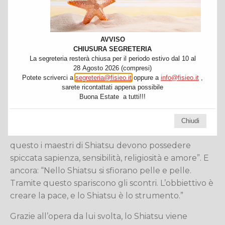
popolare in Giappone ed all’estero. Il suo stile è
basato su una visione scientifica dello Shiatsu.
Nello Shiatsu Namikoshi le pressioni si applicano su
AVVISO
percorsi che, pur coincidendo a volte con i
CHIUSURA SEGRETERIA
meridiani classici, seguono più che altro le vie della
La segreteria resterà chiusa per il periodo estivo dal 10 al
28 Agosto 2026 (compresi)
trasmissione nervosa, la geografia dell’apparato
Potete scriverci a
segreteria@fisieo.it
oppure a
info@fisieo.it
,
muscolo-scheletrico, la disposizione degli organi. La
sarete ricontattati appena possibile
tecnica di pressione è alquanto sofisticata e
Buona Estate a tutti!!!
differenziata a seconda della regione corporea alla
quale deve essere applicata. Per Tokujiro
Chiudi
Namikoshi lo Shiatsu è una tecnica e un’arte. Per
questo i maestri di Shiatsu devono possedere
spiccata sapienza, sensibilità, religiosità e amore”. E
ancora: “Nello Shiatsu si sfiorano pelle e pelle.
Tramite questo spariscono gli scontri. L’obbiettivo è
creare la pace, e lo Shiatsu è lo strumento.”
Grazie all’opera da lui svolta, lo Shiatsu viene