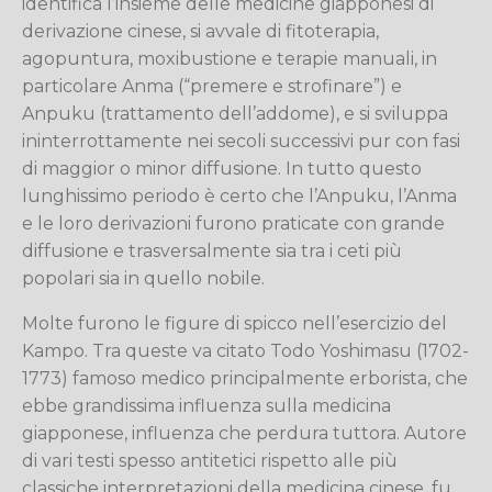
identifica l’insieme delle medicine giapponesi di
derivazione cinese, si avvale di fitoterapia,
agopuntura, moxibustione e terapie manuali, in
particolare Anma (“premere e strofinare”) e
Anpuku (trattamento dell’addome), e si sviluppa
ininterrottamente nei secoli successivi pur con fasi
di maggior o minor diffusione. In tutto questo
lunghissimo periodo è certo che l’Anpuku, l’Anma
e le loro derivazioni furono praticate con grande
diffusione e trasversalmente sia tra i ceti più
popolari sia in quello nobile.
Molte furono le figure di spicco nell’esercizio del
Kampo. Tra queste va citato Todo Yoshimasu (1702-
1773) famoso medico principalmente erborista, che
ebbe grandissima influenza sulla medicina
giapponese, influenza che perdura tuttora. Autore
di vari testi spesso antitetici rispetto alle più
classiche interpretazioni della medicina cinese, fu