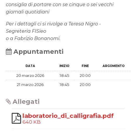
consiglia di portare con se cinque o sei vecchi
giornali quotidiani
Per i dettagli ci si rivolge a Teresa Nigro -
Segreteria FISieo
o a Fabrizio Bonanomi.
Appuntamenti
DATA
INIZIO
FINE
ARGOMENTO
20 marzo 2026
18:45
20:00
21 marzo 2026
18:45
20:00
Allegati
laboratorio_di_calligrafia.pdf
640 KB