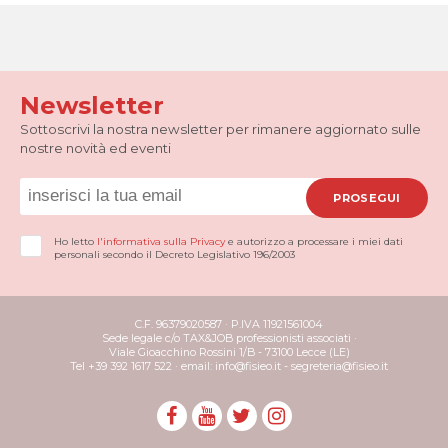
Newsletter
Sottoscrivi la nostra newsletter per rimanere aggiornato sulle
nostre novità ed eventi
PROSEGUI
Ho letto
l'informativa sulla Privacy
e autorizzo a processare i miei dati
personali secondo il Decreto Legislativo 196/2003
C.F. 96379020587 · P.IVA 11921561004
Sede legale c/o TAX&JOB professionisti associati ·
Viale Gioacchino Rossini 1/B - 73100 Lecce (LE)
Tel +39 392 1617 522 · email: info@fisieo.it - segreteria@fisieo.it